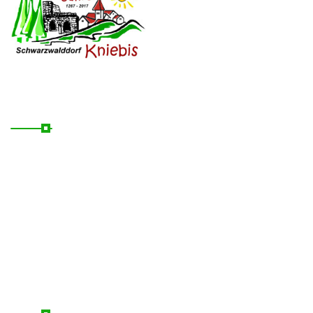
Schwarzwalddorf Kniebis
Nützliche Links
Startseite
Kontakt
Übernachten
News
Rechtliches