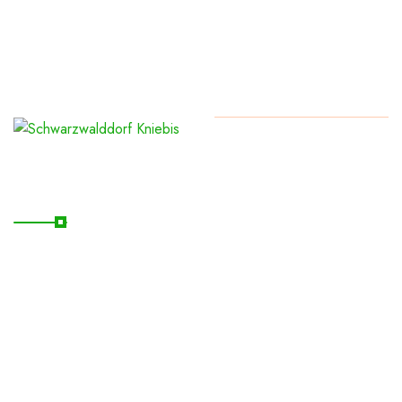
Copyright
2026
Schwarzwalddorf Kniebis
Nützliche Links
Startseite
Kontakt
Übernachten
News